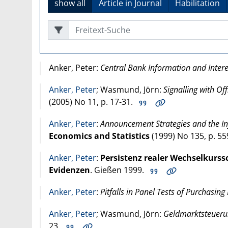
show all
Article in Journal
Habilitation
Freitext-Suche
Anker, Peter:
Central Bank Information and Inter
Anker, Peter
; Wasmund, Jörn:
Signalling with Of
(
2005
) No 11, p. 17-31.
Anker, Peter
:
Announcement Strategies and the Inf
Economics and Statistics
(
1999
) No 135, p. 5
Anker, Peter
:
Persistenz realer Wechselkur
Evidenzen
. Gießen
1999
.
Anker, Peter
:
Pitfalls in Panel Tests of Purchasing
Anker, Peter
; Wasmund, Jörn:
Geldmarktsteuerun
23.