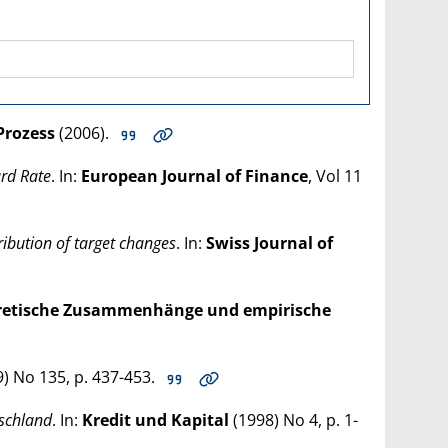
Prozess
(
2006
).
ard Rate
. In:
European Journal of Finance
, Vol 11
ibution of target changes
. In:
Swiss Jour­nal of
oretische Zusammenhänge und empirische
9
) No 135, p. 437-453.
tschland
. In:
Kredit und Kapital
(
1998
) No 4, p. 1-