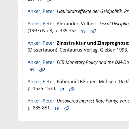
Anker, Peter
:
Liquiditätseffekte der Geldpolitik.
Anker, Peter
; Alexander, Volbert:
Fiscal Discipl
(
1997
) No 8, p. 335-352.
Anker, Peter
:
Zinsstruktur und Zinsprognose
(Dissertation). Centaurus-Verlag, Gießen
1993
Anker, Peter
:
ECB Monetary Policy and the DM-Dol
Anker, Peter
; Bahmani-Oskooee, Mohsen:
On t
p. 1525-1530.
Anker, Peter
:
Uncovered Interest-Rate Parity, Var
p. 835-851.