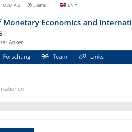
MSM A-Z
Exams
EN
f Monetary Economics and Internati
s
eter Anker
Forschung
Team
Links
likationen