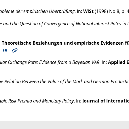
 Probleme der empirischen Überprüfung
. In:
WiSt
(
1998
) No 8, p.
ine and the Question of Convergence of National Interest Rates i
: Theoretische Beziehungen und empirische Evidenzen f
.
lar Exchange Rate: Evidence from a Bayesian VAR
. In:
Applied 
he Relation Between the Value of the Mark and German Producti
iable Risk Premia and Monetary Policy
. In:
Journal of Internat